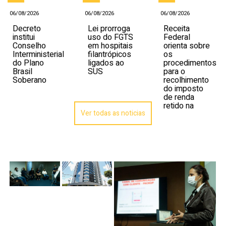
06/08/2026
06/08/2026
06/08/2026
Decreto
Lei prorroga
Receita
institui
uso do FGTS
Federal
Conselho
em hospitais
orienta sobre
Interministerial
filantrópicos
os
do Plano
ligados ao
procedimentos
Brasil
SUS
para o
Soberano
recolhimento
do imposto
de renda
retido na
Ver todas as noticias
fonte sobre
lucros e
dividendos