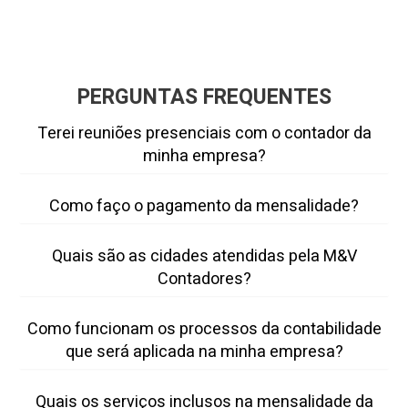
PERGUNTAS FREQUENTES
Terei reuniões presenciais com o contador da
minha empresa?
Sim. Periodicamente, um de nossos
especialistas fará visitas presenciais para
Como faço o pagamento da mensalidade?
melhor acompanhar sua contabilidade e
Boleto Bancário ou Pix.
gestão fiscal.
Quais são as cidades atendidas pela M&V
Contadores?
Presidente Prudente e Região, São Paulo
Como funcionam os processos da contabilidade
(Capital), Assis, Dracena e Região.
que será aplicada na minha empresa?
Primeiramente, ocorre a Análise da
Quais os serviços inclusos na mensalidade da
Viabilidade do regime tributário que melhor