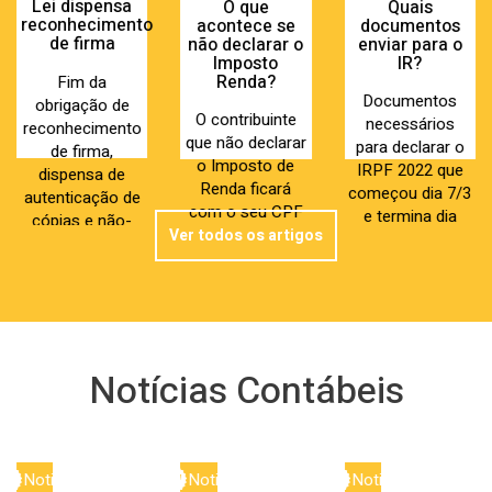
Lei dispensa
Quais
O que
reconhecimento
documentos
acontece se
de firma
enviar para o
não declarar o
IR?
Imposto
Renda?
Fim da
Documentos
obrigação de
O contribuinte
necessários
reconhecimento
que não declarar
para declarar o
de firma,
o Imposto de
IRPF 2022 que
dispensa de
Renda ficará
começou dia 7/3
autenticação de
com o seu CPF
e termina dia
cópias e não-
irregular, o que
Ver todos os artigos
29/4. Última
exigência de
vai limitar a sua
declaração
determinados
vida. Com essa
(obrigatório
documentos
limitação, por
caso não...
pessoais para o
exemplo, não
cidad...
se...
Notícias Contábeis
Noticia
Noticia
Noticia